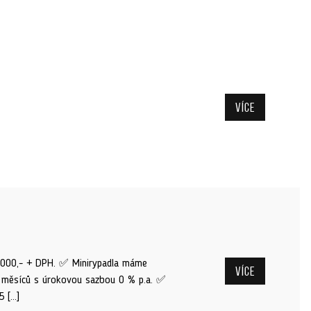
Více
.000,- + DPH. ✅ Minirypadla máme
Více
6 měsíců s úrokovou sazbou 0 % p.a. ✅
5 […]