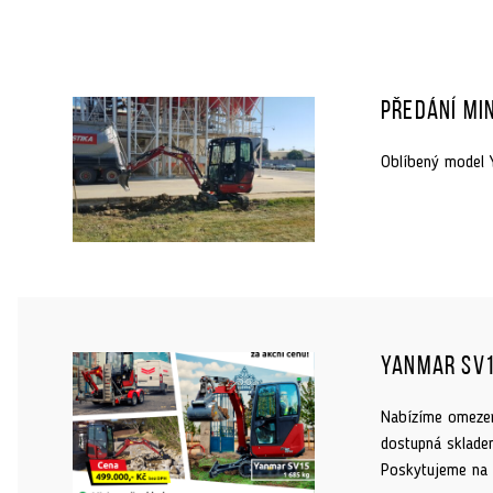
Předání mi
Oblíbený model 
Yanmar SV1
Nabízíme omezen
dostupná sklade
Poskytujeme na 