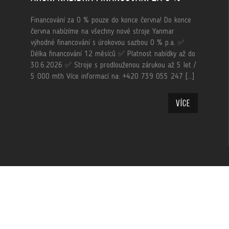
Financování za 0 % pouze do konce června! Do konce
června nabízíme na všechny nové stroje Yanmar
výhodné financování s úrokovou sazbou 0 % p.a. ✅
Délka financování 12 měsíců ✅ Platnost nabídky až do
30.6.2026 ✅ Stroje s prodlouženou zárukou až 5 let /
5 000 mth Více informací na: +420 739 055 247 […]
Více