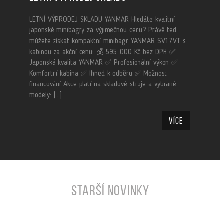
LETNÍ VÝPRODEJ SKLADU YANMAR Hledáte kvalitní
japonské minibagry za výjimečnou cenu? Právě teď
můžete získat kompaktní minibagr YANMAR SV17VT s
kabinou za akční cenu: 💰 595 000 Kč bez DPH ✅
Japonská kvalita YANMAR ✅ Profesionální výkon ✅
Komfortní kabina ✅ Ihned k odběru ✅ Možnost
financování Akce platí na skladové stroje a vybrané
modely: […]
Více
STARŠÍ NOVINKY