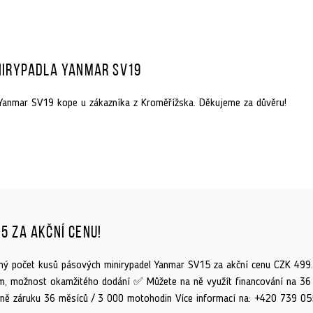
nirypadla Yanmar SV19
Yanmar SV19 kope u zákazníka z Kroměřížska. Děkujeme za důvěru!
5 za akční cenu!
ý počet kusů pásových minirypadel Yanmar SV15 za akční cenu CZK 499
m, možnost okamžitého dodání ✅ Můžete na ně využít financování na 3
ně záruku 36 měsíců / 3 000 motohodin Více informací na: +420 739 05