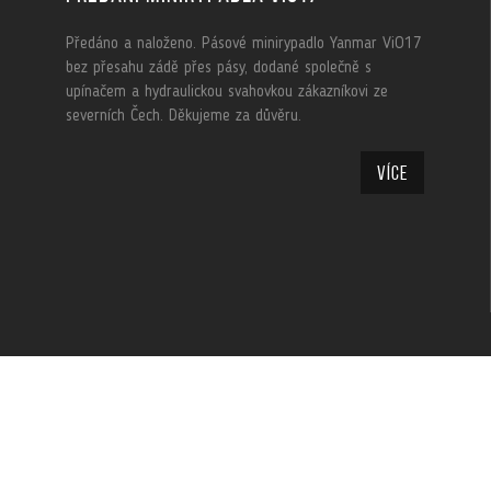
Předáno a naloženo. Pásové minirypadlo Yanmar ViO17
bez přesahu zádě přes pásy, dodané společně s
upínačem a hydraulickou svahovkou zákazníkovi ze
severních Čech. Děkujeme za důvěru.
Více