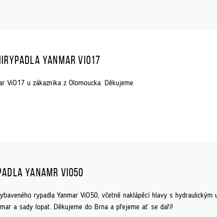
nirypadla Yanmar ViO17
r ViO17 u zákazníka z Olomoucka. Děkujeme.
padla Yanamr ViO50
ybaveného rypadla Yanmar ViO50, včetně naklápěcí hlavy s hydraulickým u
nmar a sady lopat. Děkujeme do Brna a přejeme ať se daří!