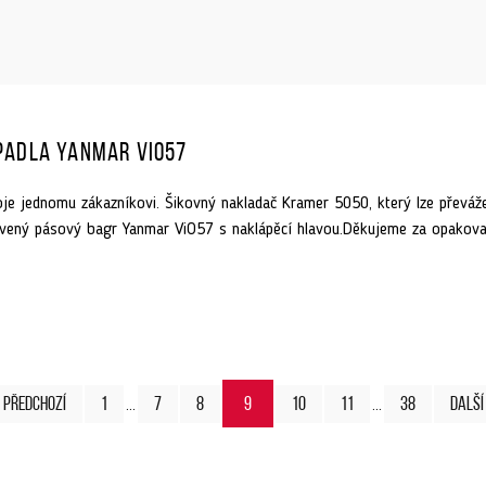
padla Yanmar ViO57
je jednomu zákazníkovi. Šikovný nakladač Kramer 5050, který lze převáž
avený pásový bagr Yanmar ViO57 s naklápěcí hlavou.Děkujeme za opakova
Předchozí
1
7
8
9
10
11
38
Další
…
…