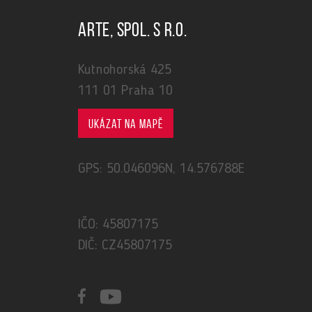
ARTE, spol. s r.o.
Kutnohorská 425
111 01 Praha 10
Ukázat na mapě
GPS: 50.046096N, 14.576788E
IČO: 45807175
DIČ: CZ45807175