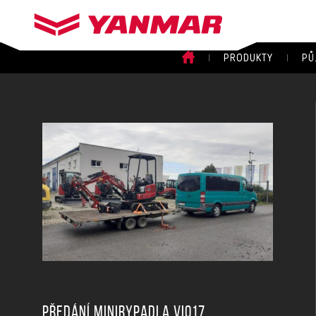
PRODUKTY
PŮ
Předání minirypadla ViO17