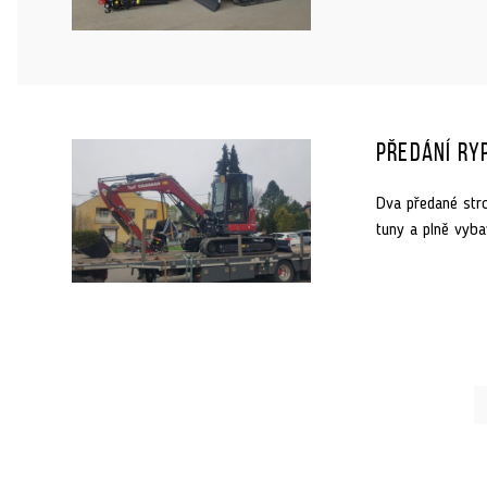
Předání ry
Dva předané stro
tuny a plně vyb