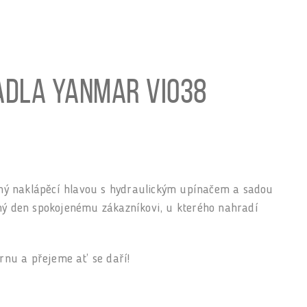
adla Yanmar ViO38
ý naklápěcí hlavou s hydraulickým upínačem a sadou
čný den spokojenému zákazníkovi, u kterého nahradí
nu a přejeme ať se daří!