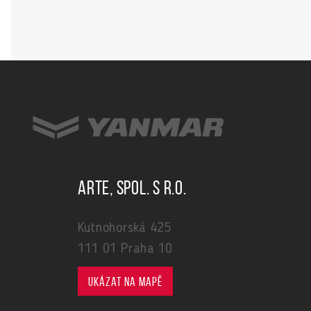
ARTE, spol. s r.o.
Kutnohorská 425
111 01 Praha 10
Ukázat na mapě