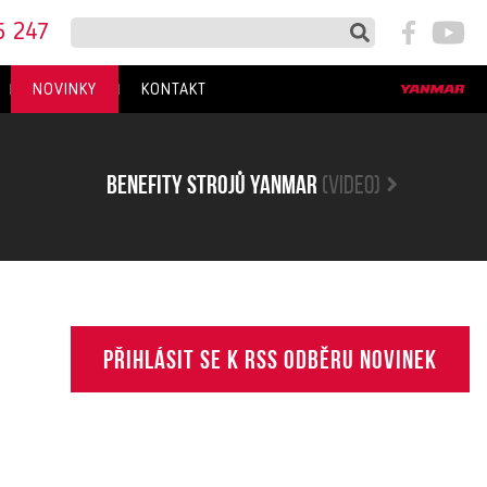
5 247
NOVINKY
KONTAKT
Benefity strojů yanmar
(video)
Přihlásit se k RSS odběru novinek