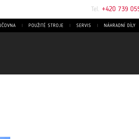
Tel.
+420 739 05
JČOVNA
POUŽITÉ STROJE
SERVIS
NÁHRADNÍ DÍLY