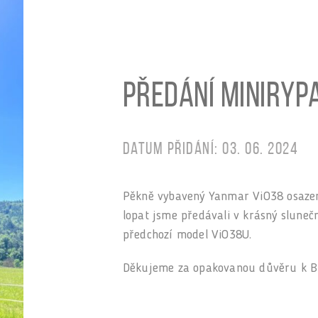
Předání miniryp
Datum přidání: 03. 06. 2024
Pěkně vybavený Yanmar ViO38 osazen
lopat jsme předávali v krásný slune
předchozí model ViO38U.
Děkujeme za opakovanou důvěru k Br