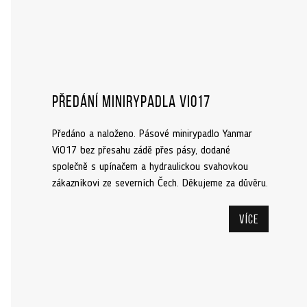
Předání minirypadla ViO17
Předáno a naloženo. Pásové minirypadlo Yanmar
ViO17 bez přesahu zádě přes pásy, dodané
společně s upínačem a hydraulickou svahovkou
zákazníkovi ze severních Čech. Děkujeme za důvěru.
Více