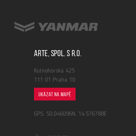
ARTE, spol. s r.o.
Kutnohorská 425
111 01 Praha 10
Ukázat na mapě
GPS: 50.046096N, 14.576788E