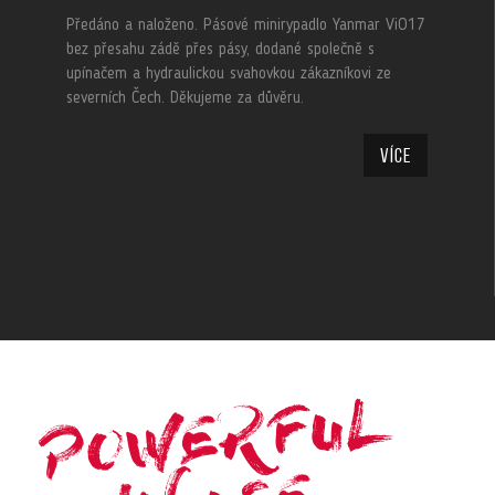
Předáno a naloženo. Pásové minirypadlo Yanmar ViO17
bez přesahu zádě přes pásy, dodané společně s
upínačem a hydraulickou svahovkou zákazníkovi ze
severních Čech. Děkujeme za důvěru.
Více
POWERFUL