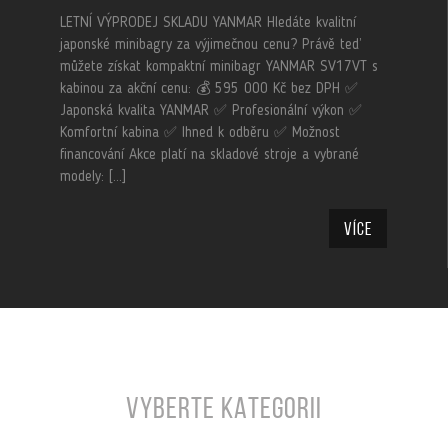
LETNÍ VÝPRODEJ SKLADU YANMAR Hledáte kvalitní
japonské minibagry za výjimečnou cenu? Právě teď
můžete získat kompaktní minibagr YANMAR SV17VT s
kabinou za akční cenu: 💰 595 000 Kč bez DPH ✅
Japonská kvalita YANMAR ✅ Profesionální výkon ✅
Komfortní kabina ✅ Ihned k odběru ✅ Možnost
financování Akce platí na skladové stroje a vybrané
modely: […]
Více
VYBERTE KATEGORII