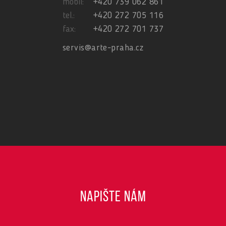
mobil:
+420 739 062 861
tel.:
+420 272 705 116
fax:
+420 272 701 737
servis@arte-praha.cz
NAPIŠTE NÁM