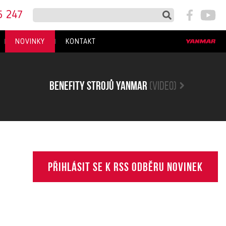
5 247
NOVINKY
KONTAKT
Benefity strojů yanmar
(video)
Přihlásit se k RSS odběru novinek