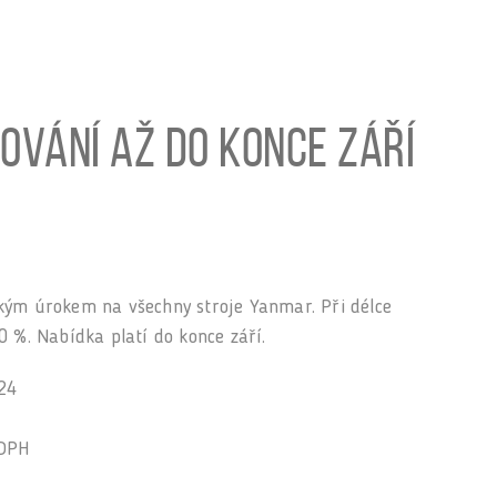
ování až do konce září
kým úrokem na všechny stroje Yanmar. Při délce
0 %. Nabídka platí do konce září.
024
 DPH