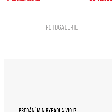
Fotogalerie
Předání minirypadla ViO17