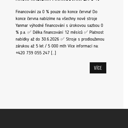
Financování za 0 % pouze do konce června! Do
konce června nabízíme na všechny nové stroje
Yanmar výhodné financování s úrokovou sazbou 0
% p.a. ✅ Délka financování 12 měsíců ✅ Platnost
nabídky až do 30.6.2026 ✅ Stroje s prodlouženou
zárukou až 5 let / 5 000 mth Více informací na:
+420 739 055 247 […]
Více