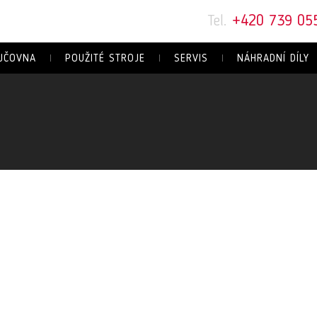
Tel.
+420 739 05
JČOVNA
POUŽITÉ STROJE
SERVIS
NÁHRADNÍ DÍLY