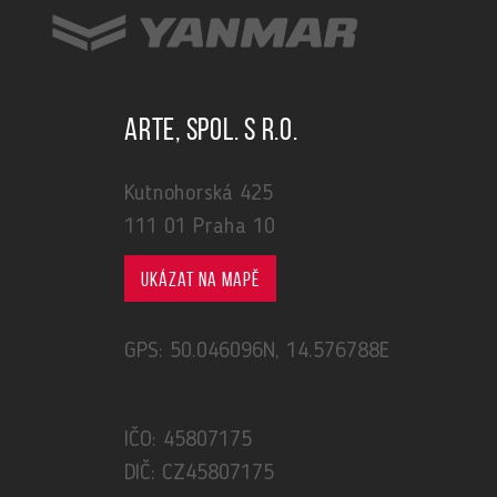
ARTE, spol. s r.o.
Kutnohorská 425
111 01 Praha 10
Ukázat na mapě
GPS: 50.046096N, 14.576788E
IČO: 45807175
DIČ: CZ45807175