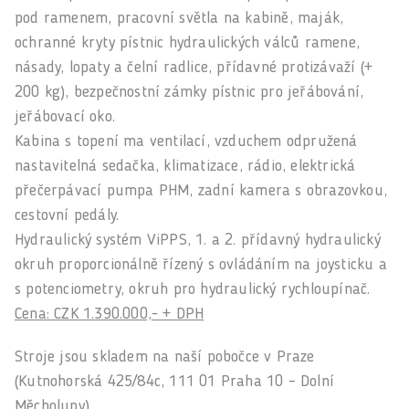
pod ramenem, pracovní světla na kabině, maják,
ochranné kryty pístnic hydraulických válců ramene,
násady, lopaty a čelní radlice, přídavné protizávaží (+
200 kg), bezpečnostní zámky pístnic pro jeřábování,
jeřábovací oko.
Kabina s topení ma ventilací, vzduchem odpružená
nastavitelná sedačka, klimatizace, rádio, elektrická
přečerpávací pumpa PHM, zadní kamera s obrazovkou,
cestovní pedály.
Hydraulický systém ViPPS, 1. a 2. přídavný hydraulický
okruh proporcionálně řízený s ovládáním na joysticku a
s potenciometry, okruh pro hydraulický rychloupínač.
Cena: CZK 1.390.000,- + DPH
Stroje jsou skladem na naší pobočce v Praze
(Kutnohorská 425/84c, 111 01 Praha 10 – Dolní
Měcholupy).