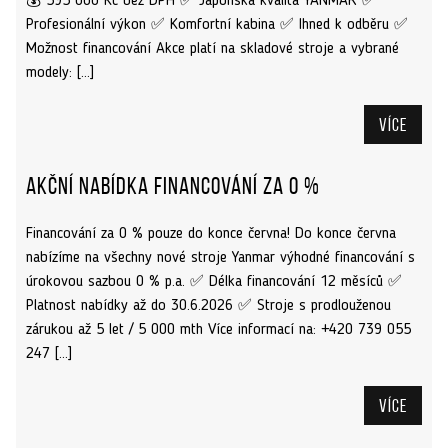
💰 595 000 Kč bez DPH ✅ Japonská kvalita YANMAR ✅
Profesionální výkon ✅ Komfortní kabina ✅ Ihned k odběru ✅
Možnost financování Akce platí na skladové stroje a vybrané
modely: […]
Více
Akční nabídka financování za 0 %
Financování za 0 % pouze do konce června! Do konce června
nabízíme na všechny nové stroje Yanmar výhodné financování s
úrokovou sazbou 0 % p.a. ✅ Délka financování 12 měsíců ✅
Platnost nabídky až do 30.6.2026 ✅ Stroje s prodlouženou
zárukou až 5 let / 5 000 mth Více informací na: +420 739 055
247 […]
Více