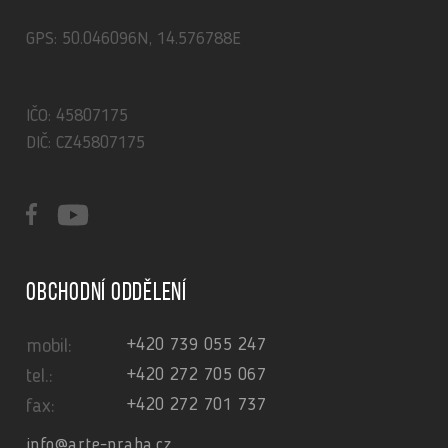
GPS: 50.046096N, 14.576788E
IČO: 45807175
DIČ: CZ45807175
Obchodní oddělení
+420 739 055 247
mobil:
+420 272 705 067
tel.:
+420 272 701 737
fax:
info@arte-praha.cz