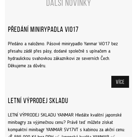
Další novinky
Předání minirypadla ViO17
Předáno a naloženo. Pásové minirypadlo Yanmar ViO17 bez
přesahu zádě přes pásy, dodané společně s upínačem a
hydraulickou svahovkou zákazníkovi ze severních Čech.
Děkujeme za důvěru.
Více
Letní výprodej skladu
LETNÍ VÝPRODEJ SKLADU YANMAR Hledáte kvalitní japonské
minibagry za výjimečnou cenu? Právě teď můžete získat
kompaktní minibagr YANMAR SV17VT s kabinou za akční cenu: