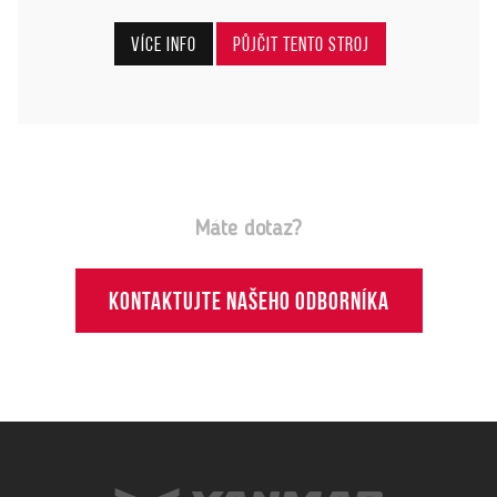
Více info
Půjčit tento stroj
Máte dotaz?
Kontaktujte našeho odborníka