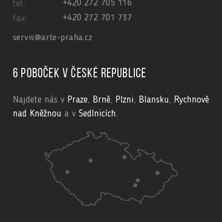
+420 272 705 116
tel.:
+420 272 701 737
fax:
servis@arte-praha.cz
6 poboček v České republice
Najdete nás v
Praze
,
Brně
,
Plzni
,
Blansku
,
Rychnově
nad Kněžnou
a v
Sedlnicích
.