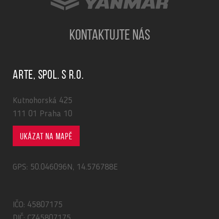
KONTAKTUJTE NÁS
ARTE, spol. s r.o.
Kutnohorská 425
111 01 Praha 10
Ukázat na mapě
GPS: 50.046096N, 14.576788E
IČO: 45807175
DIČ: CZ45807175