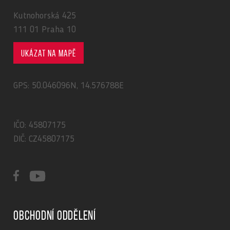
Kutnohorská 425
111 01 Praha 10
Ukázat na mapě
GPS: 50.046096N, 14.576788E
IČO: 45807175
DIČ: CZ45807175
Obchodní oddělení