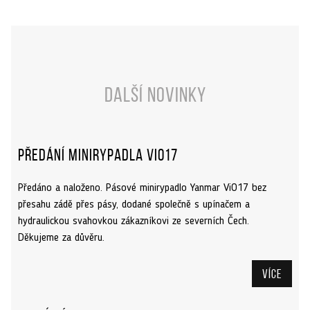
Další novinky
Předání minirypadla ViO17
Předáno a naloženo. Pásové minirypadlo Yanmar ViO17 bez
přesahu zádě přes pásy, dodané společně s upínačem a
hydraulickou svahovkou zákazníkovi ze severních Čech.
Děkujeme za důvěru.
Více