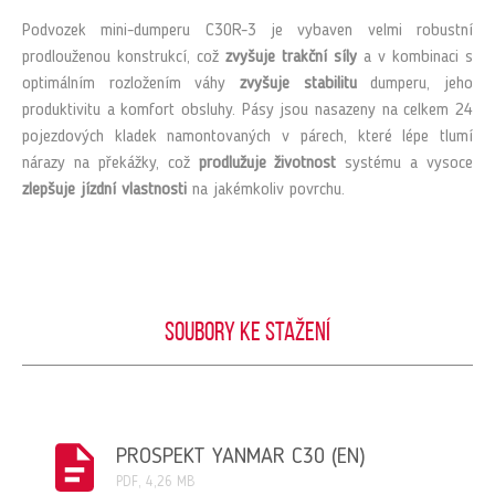
Podvozek mini-dumperu C30R-3 je vybaven velmi robustní
prodlouženou konstrukcí, což
zvyšuje trakční síly
a v kombinaci s
optimálním rozložením váhy
zvyšuje stabilitu
dumperu, jeho
produktivitu a komfort obsluhy. Pásy jsou nasazeny na celkem 24
pojezdových kladek namontovaných v párech, které lépe tlumí
nárazy na překážky, což
prodlužuje životnost
systému a vysoce
zlepšuje jízdní vlastnosti
na jakémkoliv povrchu.
Soubory ke stažení
PROSPEKT YANMAR C30 (EN)
PDF, 4,26 MB