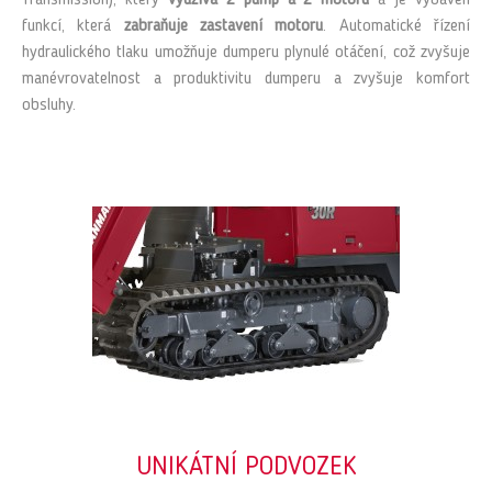
Transmission), který
využívá 2 pump a 2 motorů
a je vybaven
funkcí, která
zabraňuje zastavení motoru
. Automatické řízení
hydraulického tlaku umožňuje dumperu plynulé otáčení, což zvyšuje
manévrovatelnost a produktivitu dumperu a zvyšuje komfort
obsluhy.
UNIKÁTNÍ PODVOZEK