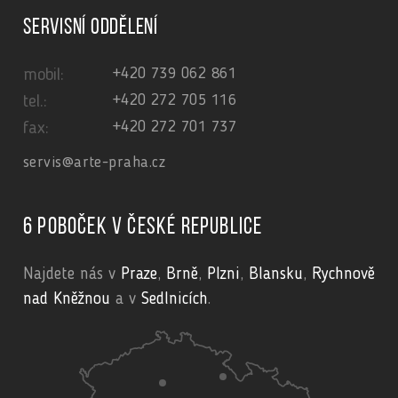
Servisní oddělení
+420 739 062 861
mobil:
+420 272 705 116
tel.:
+420 272 701 737
fax:
servis@arte-praha.cz
6 poboček v České republice
Najdete nás v
Praze
,
Brně
,
Plzni
,
Blansku
,
Rychnově
nad Kněžnou
a v
Sedlnicích
.