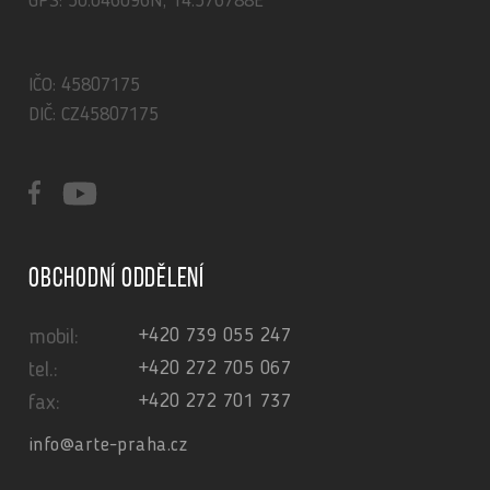
GPS: 50.046096N, 14.576788E
IČO: 45807175
DIČ: CZ45807175
Obchodní oddělení
+420 739 055 247
mobil:
+420 272 705 067
tel.:
+420 272 701 737
fax:
info@arte-praha.cz