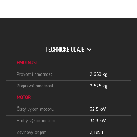
TECHNICKÉ ÚDAJE
HMOTNOST
Provozní hmotnost
2 650 kg
Přepravní hmotnost
2 575 kg
MOTOR
Čistý výkon motoru
32,5 kW
Hrubý výkon motoru
34,3 kW
Zdvihový objem
2,189 l