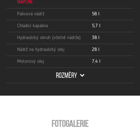
NÁPLNĚ
Palivová nádrž
58 l
Chladicí kapalina
5,7 l
Hydraulický okruh (včetně nádrže)
38 l
Nádrž na hydraulický olej
28 l
Motorový olej
7,4 l
ROZMĚRY
Fotogalerie