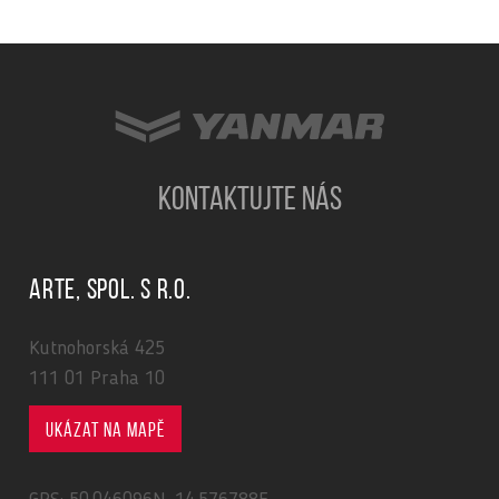
KONTAKTUJTE NÁS
ARTE, spol. s r.o.
Kutnohorská 425
111 01 Praha 10
Ukázat na mapě