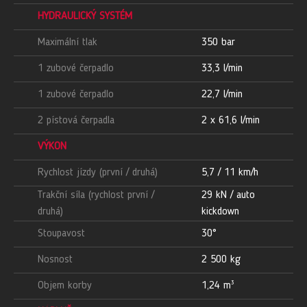
HYDRAULICKÝ SYSTÉM
Maximální tlak
350 bar
1 zubové čerpadlo
33,3 l/min
1 zubové čerpadlo
22,7 l/min
2 pístová čerpadla
2 x 61,6 l/min
VÝKON
Rychlost jízdy (první / druhá)
5,7 / 11 km/h
Trakční síla (rychlost první /
29 kN / auto
druhá)
kickdown
Stoupavost
30°
Nosnost
2 500 kg
Objem korby
1,24 m³