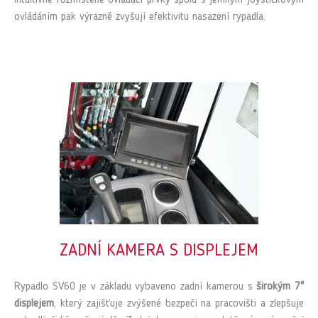
Intuitivně rozmístěné ovládací prvky spolu s jemným joystickovým
ovládáním pak výrazně zvyšují efektivitu nasazení rypadla.
ZADNÍ KAMERA S DISPLEJEM
Rypadlo SV60 je v základu vybaveno zadní kamerou s
širokým 7"
displejem
, který zajišťuje zvýšené bezpečí na pracovišti a zlepšuje