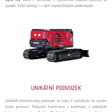
rypné síly
, které v kombinaci s výjimečnou stabilitu zajišťují, že
rypadlo SV60 obstojí i v těch nejnáročnějším podmínkách.
UNIKÁTNÍ PODVOZEK
Unikátně konstruovaný podvozek ve tvaru X vyznačující se vysoko
torzní pevností. Robustní konstrukce v kombinaci s unikátním