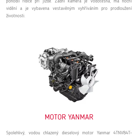
pohodlí řidiče při jízdě. Zadní kamera je vodotěsná, má noční
vidění a je vybavena vestavěným vyhříváním pro prodloužení
životnosti.
MOTOR YANMAR
Spolehlivý, vodou chlazený dieselový motor Yanmar 4TNV84T-