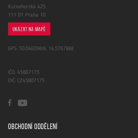
Kutnohorská 425
111 01 Praha 10
Ukázat na mapě
GPS: 50.046096N, 14.576788E
IČO: 45807175
DIČ: CZ45807175
Obchodní oddělení