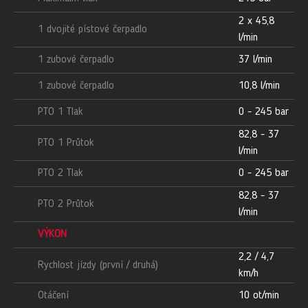
2 x 45,8
1 dvojité pístové čerpadlo
l/min
1 zubové čerpadlo
37 l/min
1 zubové čerpadlo
10,8 l/min
PTO 1 Tlak
0 - 245 bar
82,8 - 37
PTO 1 Průtok
l/min
PTO 2 Tlak
0 - 245 bar
82,8 - 37
PTO 2 Průtok
l/min
VÝKON
2,2 / 4,7
Rychlost jízdy (první / druhá)
km/h
Otáčení
10 ot/min