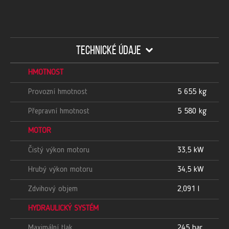
TECHNICKÉ ÚDAJE
HMOTNOST
Provozní hmotnost
5 655 kg
Přepravní hmotnost
5 580 kg
MOTOR
Čistý výkon motoru
33,5 kW
Hrubý výkon motoru
34,5 kW
Zdvihový objem
2,091 l
HYDRAULICKÝ SYSTÉM
Maximální tlak
245 bar