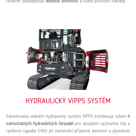
řešením zabezpečuje
dlouhou životnost
a nízké provozní náklady.
HYDRAULICKÝ VIPPS SYSTÉM
Patentovaný unikátní hydraulický systém ViPPS kombinuje výkon
4
samostatných hydraulických čerpadel
pro dosažení výjimečné síly a
rychlosti rypadla SV60 při zachování příjemné jemnosti a plynulosti