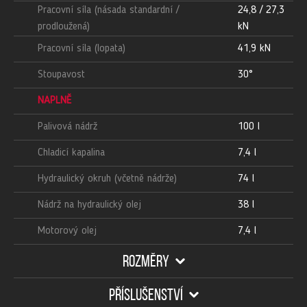
Pracovní síla (násada standardní /
24,8 / 27,3
prodloužená)
kN
Pracovní síla (lopata)
41,9 kN
Stoupavost
30°
NÁPLNĚ
Palivová nádrž
100 l
Chladicí kapalina
7,4 l
Hydraulický okruh (včetně nádrže)
74 l
Nádrž na hydraulický olej
38 l
Motorový olej
7,4 l
ROZMĚRY
PŘÍSLUŠENSTVÍ