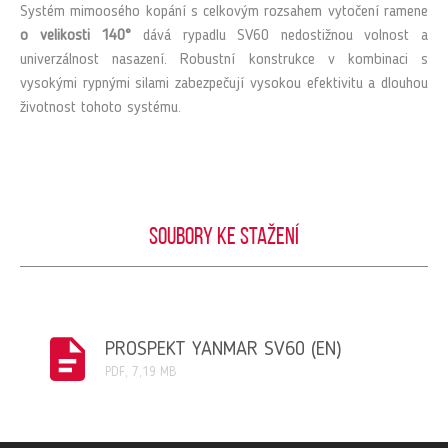
Systém mimoosého kopání s celkovým rozsahem vytočení ramene
o velikosti 140°
dává rypadlu SV60 nedostižnou volnost a
univerzálnost nasazení. Robustní konstrukce v kombinaci s
vysokými rypnými silami zabezpečují vysokou efektivitu a dlouhou
životnost tohoto systému.
Soubory ke stažení
PROSPEKT YANMAR SV60 (EN)
PDF, 7,19 MB