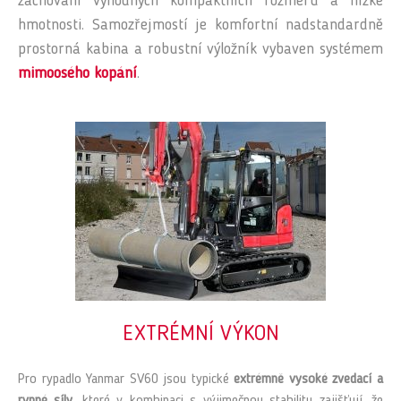
zachování výhodných kompaktních rozměrů a nízké
hmotnosti. Samozřejmostí je komfortní nadstandardně
prostorná kabina a robustní výložník vybaven systémem
mimoosého kopání
.
EXTRÉMNÍ VÝKON
Pro rypadlo Yanmar SV60 jsou typické
extrémně vysoké zvedací a