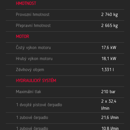
HMOTNOST
Provozní hmotnost
2 740 kg
Přepravní hmotnost
2 665 kg
MOTOR
Čistý výkon motoru
17,6 kW
Hrubý výkon motoru
18,1 kW
Zdvihový objem
1,331 l
HYDRAULICKÝ SYSTÉM
Maximální tlak
210 bar
2 x 32,4
1 dvojité pístové čerpadlo
l/min
1 zubové čerpadlo
21,6 l/min
1 zubové čerpadlo
10,8 l/min