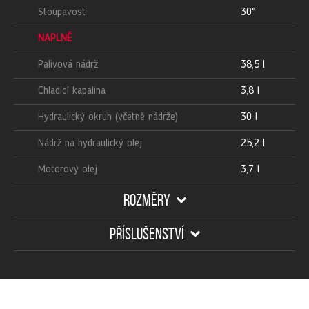
Stoupavost
30°
NÁPLNĚ
Palivová nádrž
38,5 l
Chladicí kapalina
3,8 l
Hydraulický okruh (včetně nádrže)
30 l
Nádrž na hydraulický olej
25,2 l
Motorový olej
3,7 l
ROZMĚRY
PŘÍSLUŠENSTVÍ