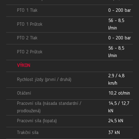
PTO 1 Tlak
0 - 200 bar
56 - 8,5
PTO 1 Průtok
l/min
PTO 2 Tlak
0 - 200 bar
56 - 8,5
PTO 2 Průtok
l/min
VÝKON
2,9 / 4,8
Rychlost jízdy (první / druhá)
km/h
Otáčení
10,2 ot/min
Pracovní síla (násada standardní /
14,5 / 12,7
prodloužená)
kN
Pracovní síla (lopata)
24,5 kN
Trakční síla
37 kN