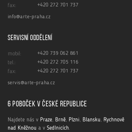
+420 272 701 737
fax:
info@arte-praha.cz
Servisní oddělení
+420 739 062 861
mobil:
+420 272 705 116
tel.:
+420 272 701 737
fax:
servis@arte-praha.cz
6 poboček v České republice
Najdete nás v
Praze
,
Brně
,
Plzni
,
Blansku
,
Rychnově
nad Kněžnou
a v
Sedlnicích
.