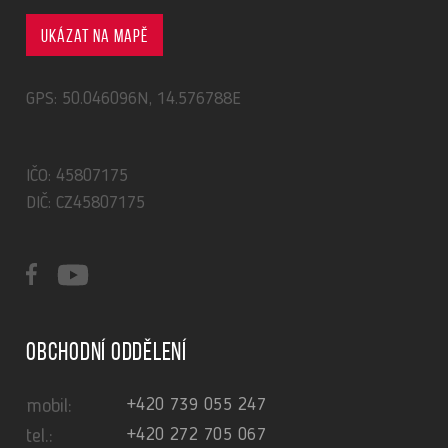
Ukázat na mapě
GPS: 50.046096N, 14.576788E
IČO: 45807175
DIČ: CZ45807175
Obchodní oddělení
+420 739 055 247
mobil:
+420 272 705 067
tel.: