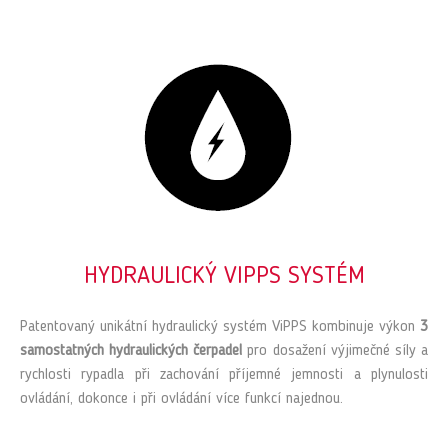
HYDRAULICKÝ VIPPS SYSTÉM
Patentovaný unikátní hydraulický systém ViPPS kombinuje výkon
3
samostatných hydraulických čerpadel
pro dosažení výjimečné síly a
rychlosti rypadla při zachování příjemné jemnosti a plynulosti
ovládání, dokonce i při ovládání více funkcí najednou.