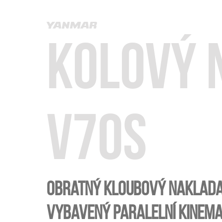
Kolový 
V70S
Obratný kloubový naklad
vybavený paralelní kinema