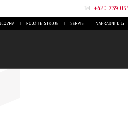
Tel.
+420 739 05
JČOVNA
POUŽITÉ STROJE
SERVIS
NÁHRADNÍ DÍLY