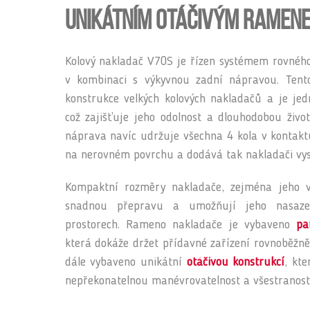
unikátním otáčivým ramen
Kolový nakladač V70S je řízen systémem rovné
v kombinaci s výkyvnou zadní nápravou. Tent
konstrukce velkých kolových nakladačů a je jed
což zajišťuje jeho odolnost a dlouhodobou živo
náprava navíc udržuje všechna 4 kola v kontaktu
na nerovném povrchu a dodává tak nakladači vyso
Kompaktní rozměry nakladače, zejména jeho vý
snadnou přepravu a umožňují jeho nasaz
prostorech. Rameno nakladače je vybaveno
pa
která dokáže držet přídavné zařízení rovnoběžn
dále vybaveno unikátní
otáčivou konstrukcí
, kt
nepřekonatelnou manévrovatelnost a všestranost