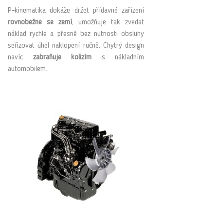
P-kinematika dokáže držet přídavné zařízení
rovnoběžně se zemí
, umožňuje tak zvedat
náklad rychle a přesně bez nutnosti obsluhy
seřizovat úhel naklopení ručně. Chytrý design
navíc
zabraňuje kolizím
s nákladním
automobilem.