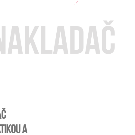
nakladač
ač
tikou a