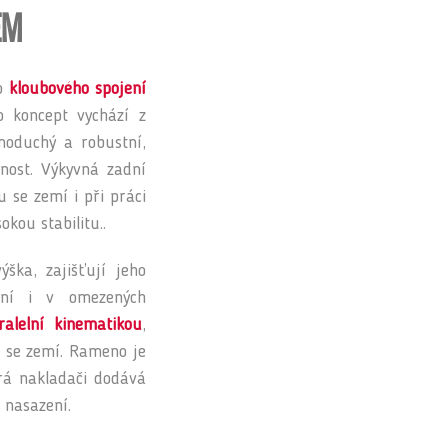
em
ho
kloubového spojení
o koncept vychází z
noduchý a robustní,
tnost. Výkyvná zadní
 se zemí i při práci
kou stabilitu..
ška, zajišťují jeho
ení i v omezených
ralelní kinematikou
,
ě se zemí. Rameno je
erá nakladači dodává
 nasazení.