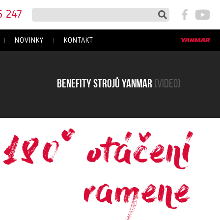
5 247
NOVINKY
KONTAKT
Benefity strojů yanmar
(video)
180° otáčení
ramene