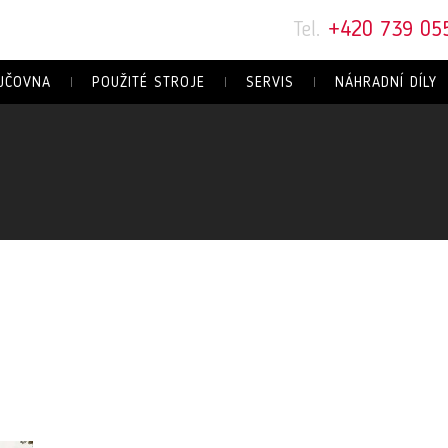
Tel.
+420 739 05
JČOVNA
POUŽITÉ STROJE
SERVIS
NÁHRADNÍ DÍLY