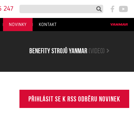
5 247
NOVINKY
KONTAKT
Benefity strojů yanmar
(video)
Přihlásit se k RSS odběru novinek