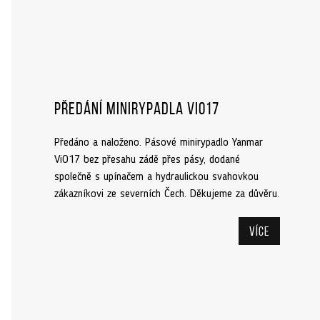
Předání minirypadla ViO17
Předáno a naloženo. Pásové minirypadlo Yanmar
ViO17 bez přesahu zádě přes pásy, dodané
společně s upínačem a hydraulickou svahovkou
zákazníkovi ze severních Čech. Děkujeme za důvěru.
Více