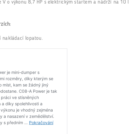
 V o výkonu 8,7 HP s elektrickým startem a nádrží na 10 l
zích:
 nakládací lopatou.