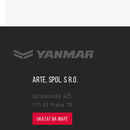
ARTE, spol. s r.o.
Kutnohorská 425
111 01 Praha 10
Ukázat na mapě