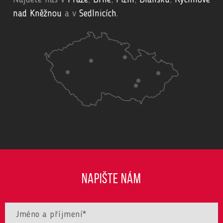
Najdete nás v
Praze
,
Brně
,
Plzni
,
Blansku
,
Rychnově
nad Kněžnou
a v
Sedlnicích
.
NAPIŠTE NÁM