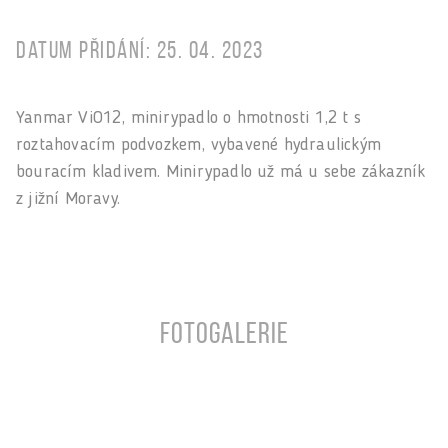
Datum přidání: 25. 04. 2023
Yanmar ViO12, minirypadlo o hmotnosti 1,2 t s
roztahovacím podvozkem, vybavené hydraulickým
bouracím kladivem. Minirypadlo už má u sebe zákazník
z jižní Moravy.
Fotogalerie