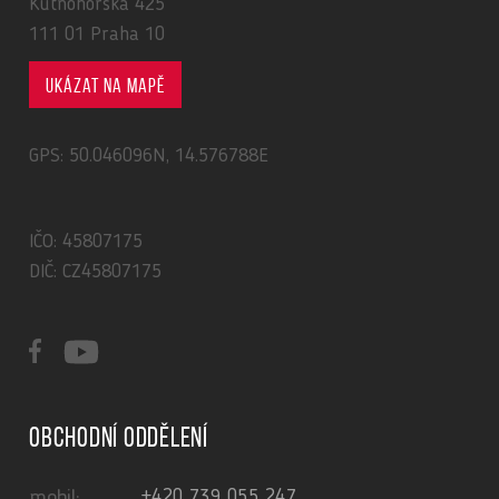
Kutnohorská 425
111 01 Praha 10
Ukázat na mapě
GPS: 50.046096N, 14.576788E
IČO: 45807175
DIČ: CZ45807175
Obchodní oddělení
+420 739 055 247