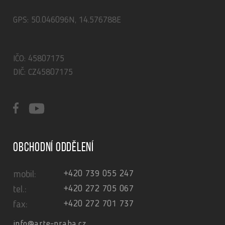
GPS: 50.046096N, 14.576788E
IČO: 45807175
DIČ: CZ45807175
Obchodní oddělení
+420 739 055 247
mobil:
+420 272 705 067
tel.:
+420 272 701 737
fax:
info@arte-praha.cz