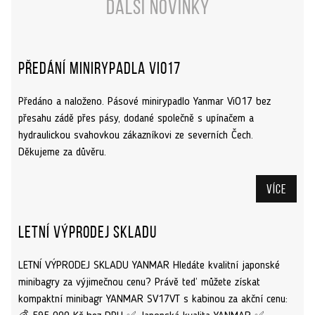
Další novinky
Předání minirypadla ViO17
Předáno a naloženo. Pásové minirypadlo Yanmar ViO17 bez
přesahu zádě přes pásy, dodané společně s upínačem a
hydraulickou svahovkou zákazníkovi ze severních Čech.
Děkujeme za důvěru.
Více
Letní výprodej skladu
LETNÍ VÝPRODEJ SKLADU YANMAR Hledáte kvalitní japonské
minibagry za výjimečnou cenu? Právě teď můžete získat
kompaktní minibagr YANMAR SV17VT s kabinou za akční cenu: