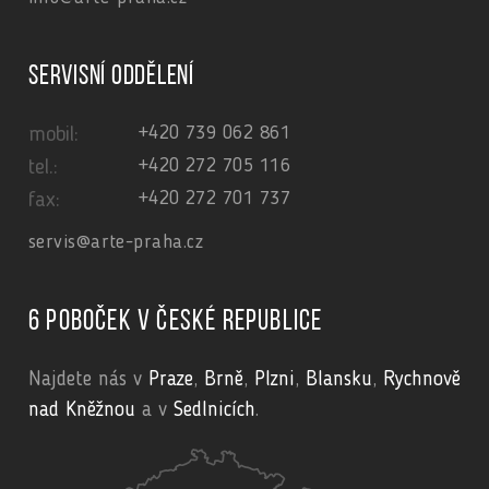
Servisní oddělení
+420 739 062 861
mobil:
+420 272 705 116
tel.:
+420 272 701 737
fax:
servis@arte-praha.cz
6 poboček v České republice
Najdete nás v
Praze
,
Brně
,
Plzni
,
Blansku
,
Rychnově
nad Kněžnou
a v
Sedlnicích
.