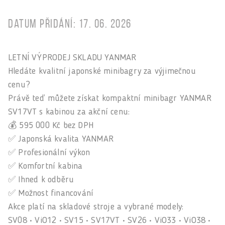
Datum přidání: 17. 06. 2026
LETNÍ VÝPRODEJ SKLADU YANMAR
Hledáte kvalitní japonské minibagry za výjimečnou
cenu?
Právě teď můžete získat kompaktní minibagr YANMAR
SV17VT s kabinou za akční cenu:
💰 595 000 Kč bez DPH
✅ Japonská kvalita YANMAR
✅ Profesionální výkon
✅ Komfortní kabina
✅ Ihned k odběru
✅ Možnost financování
Akce platí na skladové stroje a vybrané modely:
SV08 • ViO12 • SV15 • SV17VT • SV26 • ViO33 • ViO38 •