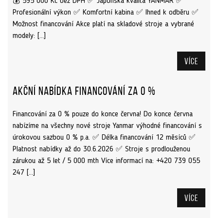
💰 595 000 Kč bez DPH ✅ Japonská kvalita YANMAR ✅
Profesionální výkon ✅ Komfortní kabina ✅ Ihned k odběru ✅
Možnost financování Akce platí na skladové stroje a vybrané
modely: […]
Více
Akční nabídka financování za 0 %
Financování za 0 % pouze do konce června! Do konce června
nabízíme na všechny nové stroje Yanmar výhodné financování s
úrokovou sazbou 0 % p.a. ✅ Délka financování 12 měsíců ✅
Platnost nabídky až do 30.6.2026 ✅ Stroje s prodlouženou
zárukou až 5 let / 5 000 mth Více informací na: +420 739 055
247 […]
Více