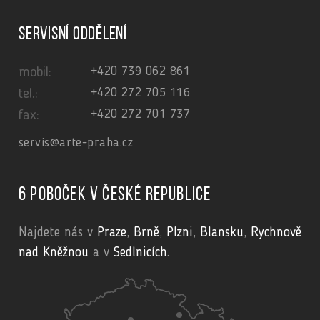
Servisní oddělení
+420 739 062 861
mobil:
+420 272 705 116
tel.:
+420 272 701 737
fax:
servis@arte-praha.cz
6 poboček v České republice
Najdete nás v
Praze
,
Brně
,
Plzni
,
Blansku
,
Rychnově
nad Kněžnou
a v
Sedlnicích
.