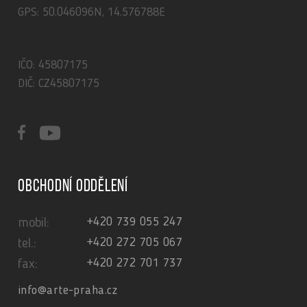
GPS: 50.046096N, 14.576788E
IČO: 45807175
DIČ: CZ45807175
Obchodní oddělení
+420 739 055 247
mobil:
+420 272 705 067
tel.:
+420 272 701 737
fax:
info@arte-praha.cz