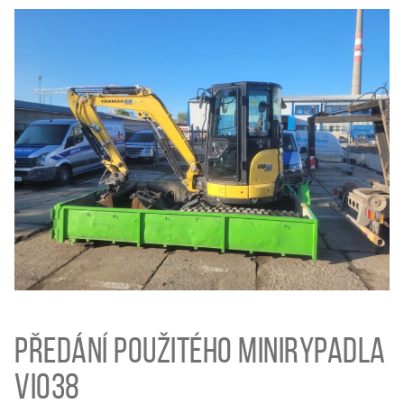
Předání použitého minirypadla
ViO38