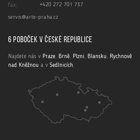
+420 272 701 737
fax:
servis@arte-praha.cz
6 poboček v České republice
Najdete nás v
Praze
,
Brně
,
Plzni
,
Blansku
,
Rychnově
nad Kněžnou
a v
Sedlnicích
.