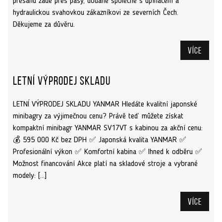
přesahu zádě přes pásy, dodané společně s upínačem a
hydraulickou svahovkou zákazníkovi ze severních Čech.
Děkujeme za důvěru.
Více
Letní výprodej skladu
LETNÍ VÝPRODEJ SKLADU YANMAR Hledáte kvalitní japonské
minibagry za výjimečnou cenu? Právě teď můžete získat
kompaktní minibagr YANMAR SV17VT s kabinou za akční cenu:
💰 595 000 Kč bez DPH ✅ Japonská kvalita YANMAR ✅
Profesionální výkon ✅ Komfortní kabina ✅ Ihned k odběru ✅
Možnost financování Akce platí na skladové stroje a vybrané
modely: […]
Více