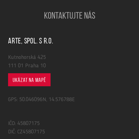
KONTAKTUJTE NÁS
ARTE, spol. s r.o.
Kutnohorská 425
111 01 Praha 10
Ukázat na mapě
GPS: 50.046096N, 14.576788E
IČO: 45807175
DIČ: CZ45807175