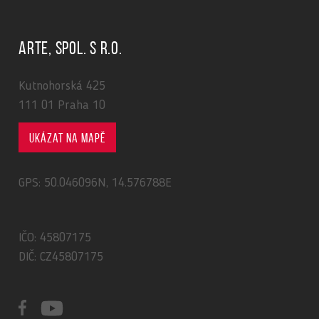
ARTE, spol. s r.o.
Kutnohorská 425
111 01 Praha 10
Ukázat na mapě
GPS: 50.046096N, 14.576788E
IČO: 45807175
DIČ: CZ45807175