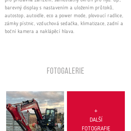
pro přídavná zařízení, samostatný okruh pro hyd. up.,
barevný display s nastavením a uložením průtoků,
autostop, autoidle, eco a power mode, plovoucí radlice,
zámky pístnic, vzduchová sedačka, klimatizace, zadní a
boční kamera a naklápěcí hlava.
Fotogalerie
+
DALŠÍ
FOTOGRAFIE