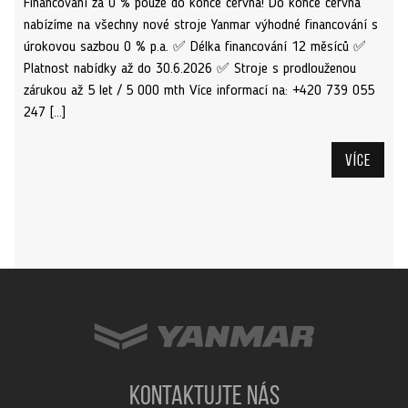
Financování za 0 % pouze do konce června! Do konce června
nabízíme na všechny nové stroje Yanmar výhodné financování s
úrokovou sazbou 0 % p.a. ✅ Délka financování 12 měsíců ✅
Platnost nabídky až do 30.6.2026 ✅ Stroje s prodlouženou
zárukou až 5 let / 5 000 mth Více informací na: +420 739 055
247 […]
Více
KONTAKTUJTE NÁS