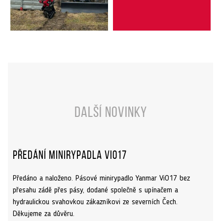
Další novinky
Předání minirypadla ViO17
Předáno a naloženo. Pásové minirypadlo Yanmar ViO17 bez
přesahu zádě přes pásy, dodané společně s upínačem a
hydraulickou svahovkou zákazníkovi ze severních Čech.
Děkujeme za důvěru.