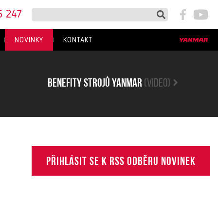
5 247
NOVINKY
KONTAKT
Benefity strojů yanmar
(video)
Přihlásit se k RSS odběru novinek