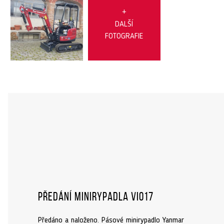
+
DALŠÍ
FOTOGRAFIE
Předání minirypadla ViO17
Předáno a naloženo. Pásové minirypadlo Yanmar