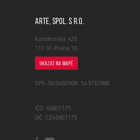
ARTE, spol. s r.o.
Kutnohorská 425
111 01 Praha 10
Ukázat na mapě
GPS: 50.046096N, 14.576788E
IČO: 45807175
DIČ: CZ45807175