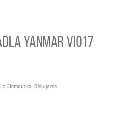
adla Yanmar ViO17
 z Olomoucka. Děkujeme.