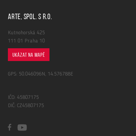
ARTE, spol. s r.o.
Kutnohorská 425
111 01 Praha 10
Ukázat na mapě
GPS: 50.046096N, 14.576788E
IČO: 45807175
DIČ: CZ45807175