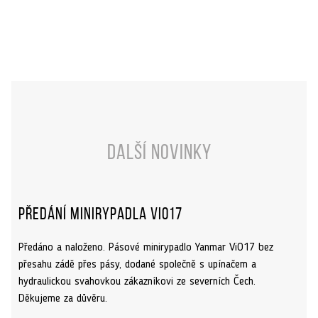
Další novinky
Předání minirypadla ViO17
Předáno a naloženo. Pásové minirypadlo Yanmar ViO17 bez
přesahu zádě přes pásy, dodané společně s upínačem a
hydraulickou svahovkou zákazníkovi ze severních Čech.
Děkujeme za důvěru.