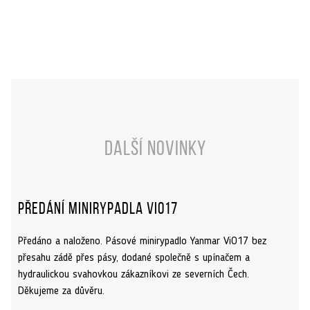
Další novinky
Předání minirypadla ViO17
Předáno a naloženo. Pásové minirypadlo Yanmar ViO17 bez
přesahu zádě přes pásy, dodané společně s upínačem a
hydraulickou svahovkou zákazníkovi ze severních Čech.
Děkujeme za důvěru.