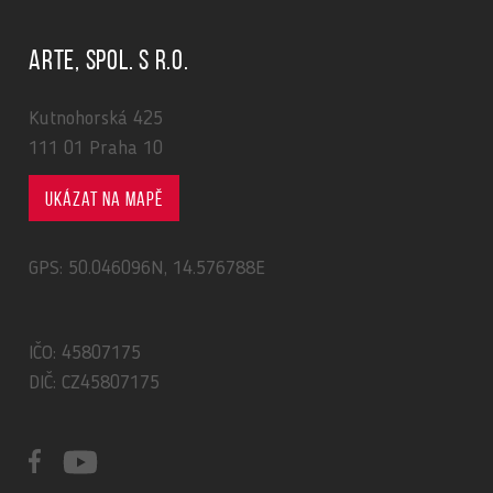
ARTE, spol. s r.o.
Kutnohorská 425
111 01 Praha 10
Ukázat na mapě
GPS: 50.046096N, 14.576788E
IČO: 45807175
DIČ: CZ45807175