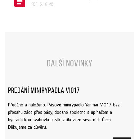
PDF, 3,16 MB
Další novinky
Předání minirypadla ViO17
Předáno a naloženo. Pásové minirypadlo Yanmar ViO17 bez
přesahu zádě přes pásy, dodané společně s upínačem a
hydraulickou svahovkou zákazníkovi ze severních Čech.
Děkujeme za důvěru.