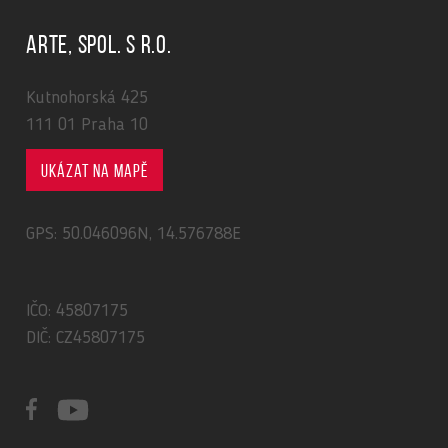
ARTE, spol. s r.o.
Kutnohorská 425
111 01 Praha 10
Ukázat na mapě
GPS: 50.046096N, 14.576788E
IČO: 45807175
DIČ: CZ45807175