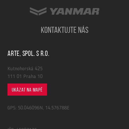
KONTAKTUJTE NÁS
ARTE, spol. s r.o.
Kutnohorská 425
111 01 Praha 10
Ukázat na mapě
GPS: 50.046096N, 14.576788E