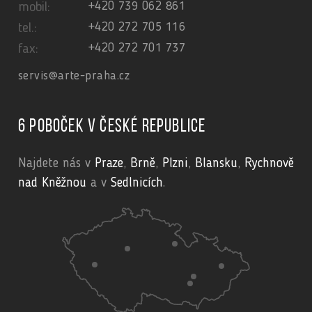
+420 739 062 861
mobil:
+420 272 705 116
tel.:
+420 272 701 737
fax:
servis@arte-praha.cz
6 poboček v České republice
Najdete nás v
Praze
,
Brně
,
Plzni
,
Blansku
,
Rychnově
nad Kněžnou
a v
Sedlnicích
.