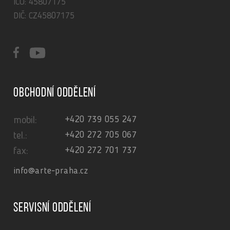
IČO: 45807175
DIČ: CZ45807175
Obchodní oddělení
+420 739 055 247
mobil:
+420 272 705 067
tel.:
+420 272 701 737
fax:
info@arte-praha.cz
Servisní oddělení