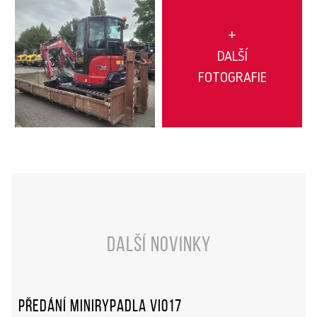
+
DALŠÍ
FOTOGRAFIE
Další novinky
Předání minirypadla ViO17