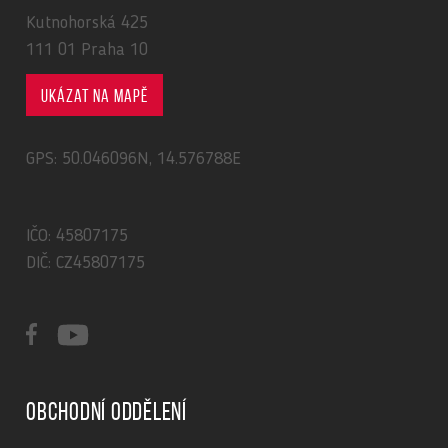
Kutnohorská 425
111 01 Praha 10
Ukázat na mapě
GPS: 50.046096N, 14.576788E
IČO: 45807175
DIČ: CZ45807175
Obchodní oddělení