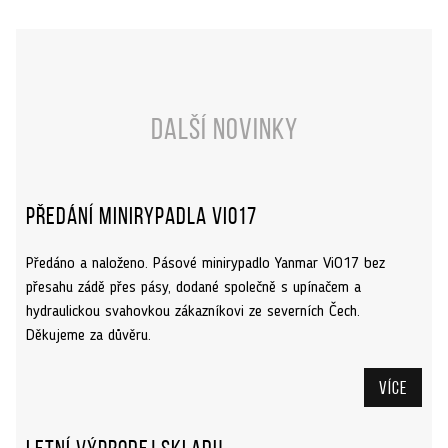
Další novinky
Předání minirypadla ViO17
Předáno a naloženo. Pásové minirypadlo Yanmar ViO17 bez
přesahu zádě přes pásy, dodané společně s upínačem a
hydraulickou svahovkou zákazníkovi ze severních Čech.
Děkujeme za důvěru.
Více