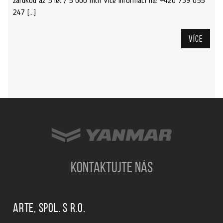
zárukou až 5 let / 5 000 mth Více informací na: +420 739 055
247 […]
Více
KONTAKTUJTE NÁS
ARTE, spol. s r.o.