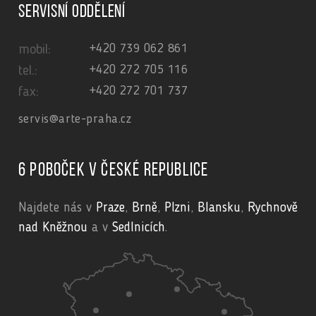
Servisní oddělení
+420 739 062 861
mobil:
+420 272 705 116
tel.:
+420 272 701 737
fax:
servis@arte-praha.cz
6 poboček v České republice
Najdete nás v
Praze
,
Brně
,
Plzni
,
Blansku
,
Rychnově
nad Kněžnou
a v
Sedlnicích
.