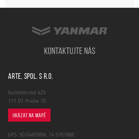
KONTAKTUJTE NÁS
ARTE, spol. s r.o.
Kutnohorská 425
111 01 Praha 10
Ukázat na mapě
GPS: 50.046096N, 14.576788E