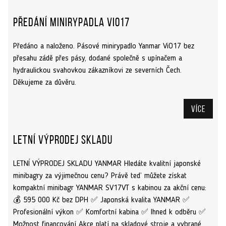
Předání minirypadla ViO17
Předáno a naloženo. Pásové minirypadlo Yanmar ViO17 bez
přesahu zádě přes pásy, dodané společně s upínačem a
hydraulickou svahovkou zákazníkovi ze severních Čech.
Děkujeme za důvěru.
Více
Letní výprodej skladu
LETNÍ VÝPRODEJ SKLADU YANMAR Hledáte kvalitní japonské
minibagry za výjimečnou cenu? Právě teď můžete získat
kompaktní minibagr YANMAR SV17VT s kabinou za akční cenu:
💰 595 000 Kč bez DPH ✅ Japonská kvalita YANMAR ✅
Profesionální výkon ✅ Komfortní kabina ✅ Ihned k odběru ✅
Možnost financování Akce platí na skladové stroje a vybrané