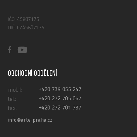
IČO: 45807175
DIČ: CZ45807175
Obchodní oddělení
+420 739 055 247
mobil:
+420 272 705 067
tel.:
+420 272 701 737
fax:
info@arte-praha.cz