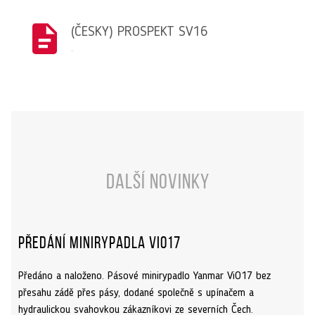
(ČESKY) PROSPEKT SV16
,
Další novinky
Předání minirypadla ViO17
Předáno a naloženo. Pásové minirypadlo Yanmar ViO17 bez
přesahu zádě přes pásy, dodané společně s upínačem a
hydraulickou svahovkou zákazníkovi ze severních Čech.