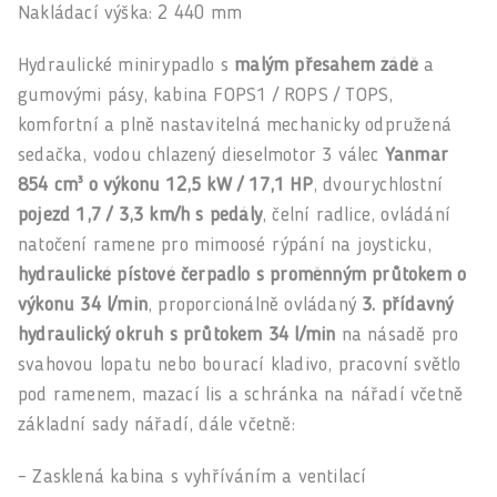
Nakládací výška: 2 440 mm
Hydraulické minirypadlo s
malým přesahem zádě
a
gumovými pásy, kabina FOPS1 / ROPS / TOPS,
komfortní a plně nastavitelná mechanicky odpružená
sedačka, vodou chlazený dieselmotor 3 válec
Yanmar
854 cm³ o výkonu 12,5 kW / 17,1 HP
, dvourychlostní
pojezd 1,7 / 3,3 km/h s pedály
, čelní radlice, ovládání
natočení ramene pro mimoosé rýpání na joysticku,
hydraulické pístové čerpadlo s proměnným průtokem o
výkonu 34 l/min
, proporcionálně ovládaný
3. přídavný
hydraulický okruh s průtokem 34 l/min
na násadě pro
svahovou lopatu nebo bourací kladivo, pracovní světlo
pod ramenem, mazací lis a schránka na nářadí včetně
základní sady nářadí, dále včetně:
– Zasklená kabina s vyhříváním a ventilací