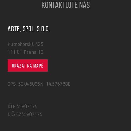
KONTAKTUJTE NÁS
ARTE, spol. s r.o.
Kutnohorská 425
111 01 Praha 10
Ukázat na mapě
GPS: 50.046096N, 14.576788E
IČO: 45807175
DIČ: CZ45807175