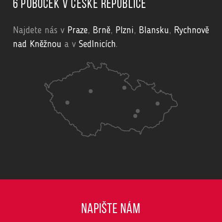
6 poboček v České republice
Najdete nás v
Praze
,
Brně
,
Plzni
,
Blansku
,
Rychnově
nad Kněžnou
a v
Sedlnicích
.
NAPIŠTE NÁM