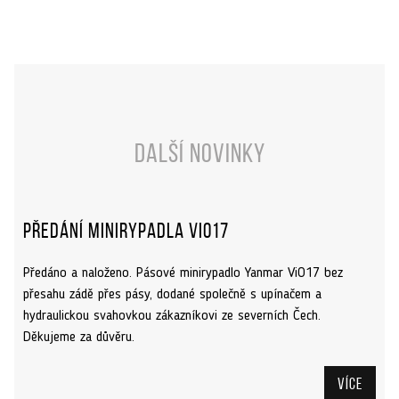
Další novinky
Předání minirypadla ViO17
Předáno a naloženo. Pásové minirypadlo Yanmar ViO17 bez
přesahu zádě přes pásy, dodané společně s upínačem a
hydraulickou svahovkou zákazníkovi ze severních Čech.
Děkujeme za důvěru.
Více