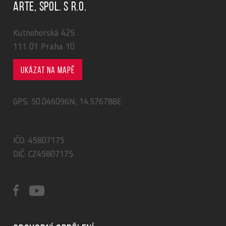
ARTE, spol. s r.o.
Kutnohorská 425
111 01 Praha 10
Ukázat na mapě
GPS: 50.046096N, 14.576788E
IČO: 45807175
DIČ: CZ45807175