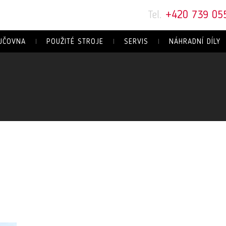
Tel.
+420 739 05
JČOVNA
POUŽITÉ STROJE
SERVIS
NÁHRADNÍ DÍLY