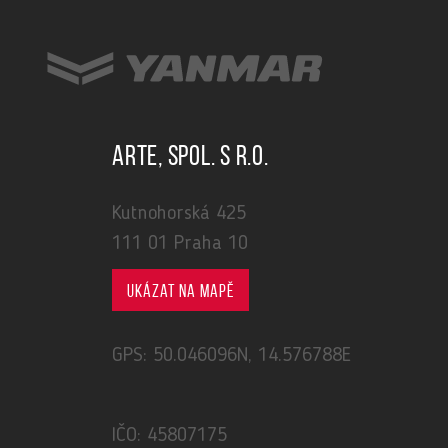
ARTE, spol. s r.o.
Kutnohorská 425
111 01 Praha 10
Ukázat na mapě
GPS: 50.046096N, 14.576788E
IČO: 45807175