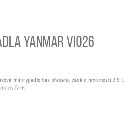
adla Yanmar ViO26
sové minirypadlo bez přesahu zádě o hmotnosti 2,6 t.
edních Čech.