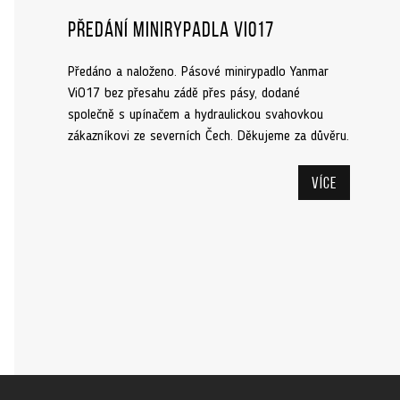
Předání minirypadla ViO17
Předáno a naloženo. Pásové minirypadlo Yanmar
ViO17 bez přesahu zádě přes pásy, dodané
společně s upínačem a hydraulickou svahovkou
zákazníkovi ze severních Čech. Děkujeme za důvěru.
Více