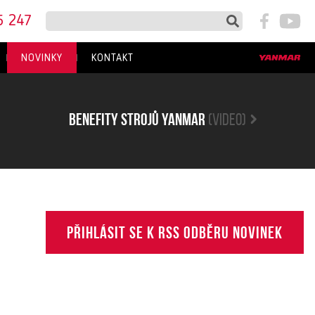
5 247
NOVINKY
KONTAKT
Benefity strojů yanmar
(video)
Přihlásit se k RSS odběru novinek