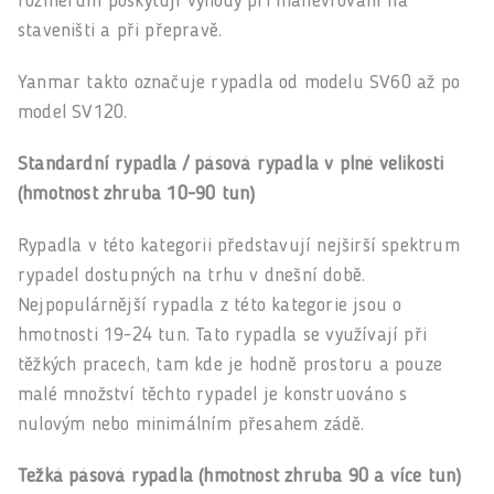
rozměrům poskytují výhody při manévrování na
staveništi a při přepravě.
Yanmar takto označuje rypadla od modelu SV60 až po
model SV120.
Standardní rypadla / pásová rypadla v plné velikosti
(hmotnost zhruba 10-90 tun)
Rypadla v této kategorii představují nejširší spektrum
rypadel dostupných na trhu v dnešní době.
Nejpopulárnější rypadla z této kategorie jsou o
hmotnosti 19-24 tun. Tato rypadla se využívají při
těžkých pracech, tam kde je hodně prostoru a pouze
malé množství těchto rypadel je konstruováno s
nulovým nebo minimálním přesahem zádě.
Težká pásová rypadla (hmotnost zhruba 90 a více tun)