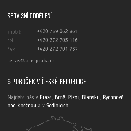
Servisní oddělení
+420 739 062 861
mobil:
+420 272 705 116
tel.:
+420 272 701 737
fax:
servis@arte-praha.cz
6 poboček v České republice
Najdete nás v
Praze
,
Brně
,
Plzni
,
Blansku
,
Rychnově
nad Kněžnou
a v
Sedlnicích
.