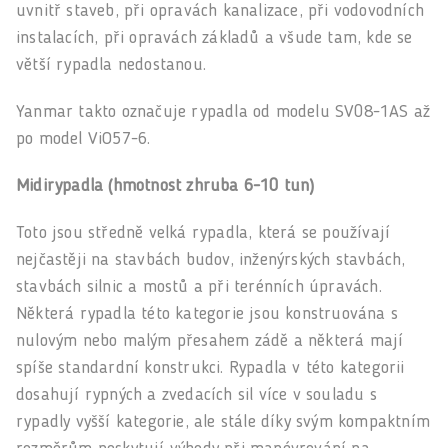
uvnitř staveb, při opravách kanalizace, při vodovodních
instalacích, při opravách základů a všude tam, kde se
větší rypadla nedostanou.
Yanmar takto označuje rypadla od modelu SV08-1AS až
po model ViO57-6.
Midirypadla (hmotnost zhruba 6-10 tun)
Toto jsou středně velká rypadla, která se používají
nejčastěji na stavbách budov, inženýrských stavbách,
stavbách silnic a mostů a při terénních úpravách.
Některá rypadla této kategorie jsou konstruována s
nulovým nebo malým přesahem zádě a některá mají
spíše standardní konstrukci. Rypadla v této kategorii
dosahují rypných a zvedacích sil více v souladu s
rypadly vyšší kategorie, ale stále díky svým kompaktním