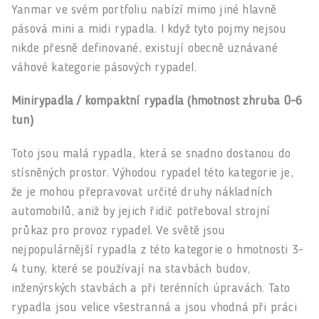
Yanmar ve svém portfoliu nabízí mimo jiné hlavně
pásová mini a midi rypadla. I když tyto pojmy nejsou
nikde přesně definované, existují obecně uznávané
váhové kategorie pásových rypadel.
Minirypadla / kompaktní rypadla (hmotnost zhruba 0-6
tun)
Toto jsou malá rypadla, která se snadno dostanou do
stísněných prostor. Výhodou rypadel této kategorie je,
že je mohou přepravovat určité druhy nákladních
automobilů, aniž by jejich řidič potřeboval strojní
průkaz pro provoz rypadel. Ve světě jsou
nejpopulárnější rypadla z této kategorie o hmotnosti 3-
4 tuny, které se používají na stavbách budov,
inženýrských stavbách a při terénních úpravách. Tato
rypadla jsou velice všestranná a jsou vhodná při práci