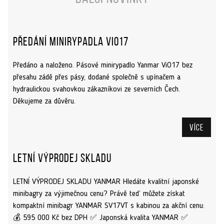
Předání minirypadla ViO17
Předáno a naloženo. Pásové minirypadlo Yanmar ViO17 bez
přesahu zádě přes pásy, dodané společně s upínačem a
hydraulickou svahovkou zákazníkovi ze severních Čech.
Děkujeme za důvěru.
Více
Letní výprodej skladu
LETNÍ VÝPRODEJ SKLADU YANMAR Hledáte kvalitní japonské
minibagry za výjimečnou cenu? Právě teď můžete získat
kompaktní minibagr YANMAR SV17VT s kabinou za akční cenu:
💰 595 000 Kč bez DPH ✅ Japonská kvalita YANMAR ✅