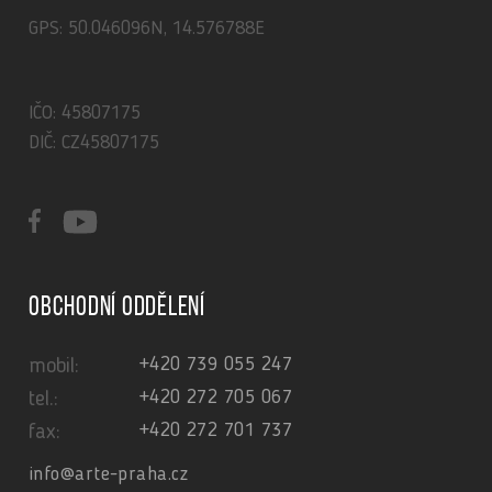
GPS: 50.046096N, 14.576788E
IČO: 45807175
DIČ: CZ45807175
Obchodní oddělení
+420 739 055 247
mobil:
+420 272 705 067
tel.:
+420 272 701 737
fax:
info@arte-praha.cz